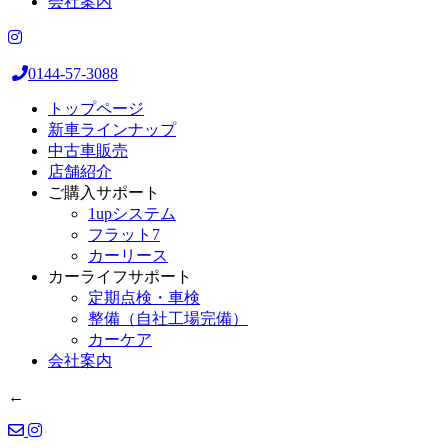
会社案内
0144-57-3088
トップページ
新車ラインナップ
中古車販売
店舗紹介
ご購入サポート
1upシステム
フラット7
カーリース
カーライフサポート
定期点検・車検
整備（自社工場完備）
カーケア
会社案内
←