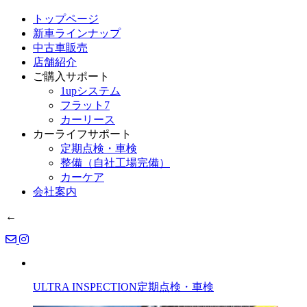
トップページ
新車ラインナップ
中古車販売
店舗紹介
ご購入サポート
1upシステム
フラット7
カーリース
カーライフサポート
定期点検・車検
整備（自社工場完備）
カーケア
会社案内
←
ULTRA INSPECTION
定期点検・車検