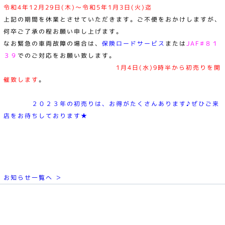
令和4年12月29日(木)～令和5年1月3日(火)迄
上記の期間を休業とさせていただきます。ご不便をおかけしますが、
何卒ご了承の程お願い申し上げます。
なお緊急の車両故障の場合は、
保険ロードサービス
または
JAF♯８１
３９
でのご対応をお願い致します。
1月4日(水)9時半から初売りを開
催致します
。
２０２３年の初売りは、お得がたくさんあります♪ぜひご来
店をお待ちしております★
お知らせ一覧へ ＞